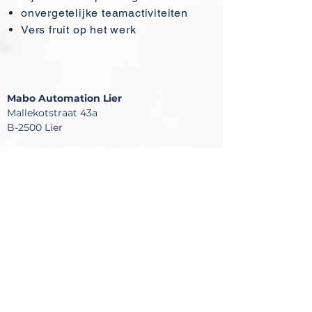
onvergetelijke teamactiviteiten
Vers fruit op het werk
Mabo
Automation
Lier
Mallekotstraat 43a
B-2500 Lier
T: +32 3 500 43 00
E: info@mabo-e-a.be
BE0836.274.513
Mabo Automation Nederland​
Hoefslag 3
NL-4132 ME Vianen
T: +32 3 500 43 00
E: info@mabo-e-a.be
Socials Mabo Automation