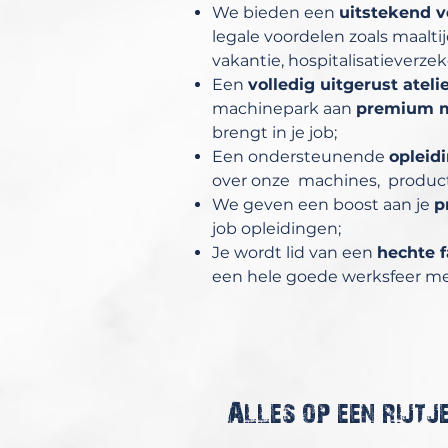
We bieden een
uitstekend v
legale voordelen zoals maalt
vakantie, hospitalisatieverzeke
Een
volledig uitgerust ateli
machinepark aan
premium 
brengt in je job;
Een ondersteunende
opleid
over onze machines, product
We geven een boost aan je
p
job opleidingen;
Je wordt lid van een
hechte f
een hele goede werksfeer met 
Alles op een rijtje