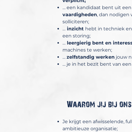
verplicht;
… een kandidaat bent uit ee
vaardigheden
, dan nodigen 
solliciteren;
…
inzicht
hebt in techniek en 
een storing;
…
leergierig bent en interes
machines te werken;
…
zelfstandig werken
jouw na
… je in het bezit bent van een
Waarom jij bij ons
Je krijgt een afwisselende, f
ambitieuze organisatie;