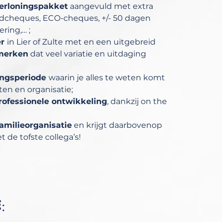
erloningspakket
aangevuld met extra
ijdcheques, ECO-cheques, +/- 50 dagen
ring,… ;
er
in Lier of Zulte met en een uitgebreid
merken
dat veel variatie en uitdaging
ingsperiode
waarin je alles te weten komt
en en organisatie;
rofessionele ontwikkeling
, dankzij on the
amilieorganisatie
en krijgt daarbovenop
de tofste collega’s!
: