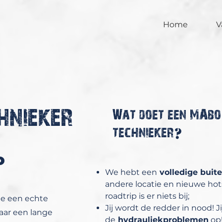
Home
V
hnieker
Wat doet een MAb
?
technieker
o
We hebt een
volledige buit
andere locatie en nieuwe hot
roadtrip is er niets bij;
 je een echte
Jij wordt de redder in nood! J
aar een lange
de
hydrauliekproblemen
op