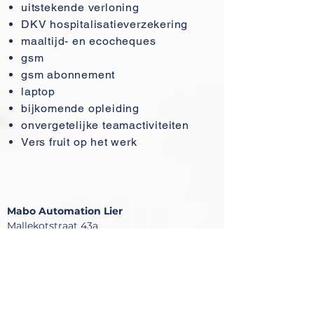
uitstekende verloning
DKV hospitalisatieverzekering
maaltijd- en ecocheques
gsm
gsm abonnement
laptop
bijkomende opleiding
onvergetelijke teamactiviteiten
Vers fruit op het werk
Mabo
Automation
Lier
Mallekotstraat 43a
B-2500 Lier
T: +32 3 500 43 00
E: info@mabo-e-a.be