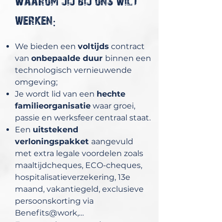
Waarom jij bij ons wilt
werken:
We bieden een
voltijds
contract
van
onbepaalde duur
binnen een
technologisch vernieuwende
omgeving;
Je wordt lid van een
hechte
familieorganisatie
waar groei,
passie en werksfeer centraal staat.
Een
uitstekend
verloningspakket
aangevuld
met extra legale voordelen zoals
maaltijdcheques, ECO-cheques,
hospitalisatieverzekering, 13e
maand, vakantiegeld, exclusieve
persoonskorting via
Benefits@work,…