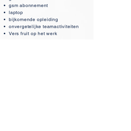
gsm abonnement
laptop
bijkomende opleiding
onvergetelijke teamactiviteiten
Vers fruit op het werk
Mabo
Automation
Lier
Mallekotstraat 43a
B-2500 Lier
T: +32 3 500 43 00
E: info@mabo-e-a.be
BE0836.274.513
Mabo Automation Nederland​
Hoefslag 3
NL-4132 ME Vianen