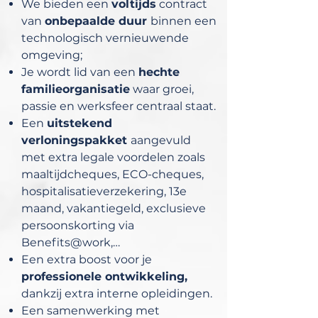
We bieden een
voltijds
contract
van
onbepaalde duur
binnen een
technologisch vernieuwende
omgeving;
Je wordt lid van een
hechte
familieorganisatie
waar groei,
passie en werksfeer centraal staat.
Een
uitstekend
verloningspakket
aangevuld
met extra legale voordelen zoals
maaltijdcheques, ECO-cheques,
hospitalisatieverzekering, 13e
maand, vakantiegeld, exclusieve
persoonskorting via
Benefits@work,…
Een extra boost voor je
professionele ontwikkeling,
dankzij extra interne opleidingen.
Een samenwerking met