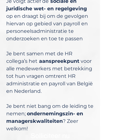
Je volgt actief de
sociale en
juridische wet- en regelgeving
op en draagt bij om de gevolgen
hiervan op gebied van payroll en
personeelsadministratie te
onderzoeken en toe te passen
Je bent samen met de HR
collega’s het
aanspreekpunt
voor
alle medewerkers met betrekking
tot hun vragen omtrent HR
administratie en payroll van België
en Nederland.
Je bent niet bang om de leiding te
nemen;
ondernemingszin- en
managerskwaliteiten
? Zeer
welkom!
Solliciteer nu