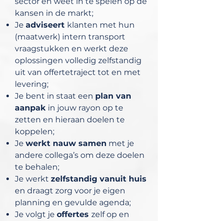
sector en weet in te spelen op de
kansen in de markt;
Je
adviseert
klanten met hun
(maatwerk) intern transport
vraagstukken en werkt deze
oplossingen volledig zelfstandig
uit van offertetraject tot en met
levering;
Je bent in staat een
plan van
aanpak
in jouw rayon op te
zetten en hieraan doelen te
koppelen;
Je
werkt nauw samen
met je
andere collega’s om deze doelen
te behalen;
Je werkt
zelfstandig vanuit huis
en draagt zorg voor je eigen
planning en gevulde agenda;
Je volgt je
offertes
zelf op en