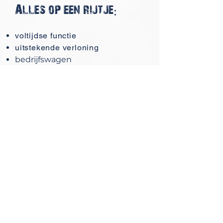
Alles op een rijtje:
voltijdse functie
uitstekende verloning
bedrijfswagen
tankpas
gsm
gsm abonnement
laptop
bijkomende opleiding
onvergetelijke teamactiviteiten
Vers fruit op het werk
Mabo
Automation
Lier
Mallekotstraat 43a
B-2500 Lier